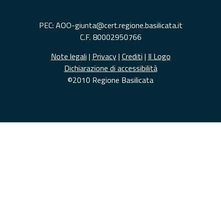
PEC: AOO-giunta@cert.regione.basilicata.it
C.F. 80002950766
Note legali
|
Privacy
|
Crediti
|
Il Logo
Dichiarazione di accessibilità
©2010 Regione Basilicata