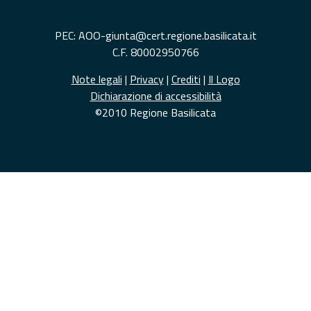
PEC: AOO-giunta@cert.regione.basilicata.it
C.F. 80002950766
Note legali
|
Privacy
|
Crediti
|
Il Logo
Dichiarazione di accessibilità
©2010 Regione Basilicata