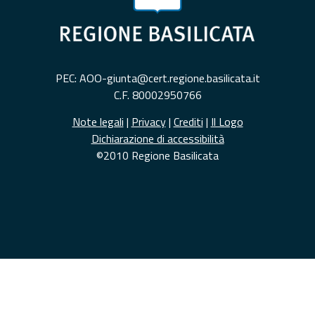
PEC: AOO-giunta@cert.regione.basilicata.it
C.F. 80002950766
Note legali
|
Privacy
|
Crediti
|
Il Logo
Dichiarazione di accessibilità
©2010 Regione Basilicata