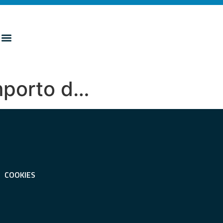
importo d…
COOKIES