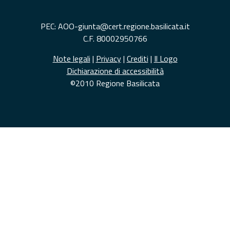
PEC: AOO-giunta@cert.regione.basilicata.it
C.F. 80002950766
Note legali
|
Privacy
|
Crediti
|
Il Logo
Dichiarazione di accessibilità
©2010 Regione Basilicata