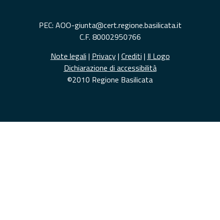
PEC: AOO-giunta@cert.regione.basilicata.it
C.F. 80002950766
Note legali
|
Privacy
|
Crediti
|
Il Logo
Dichiarazione di accessibilità
©2010 Regione Basilicata