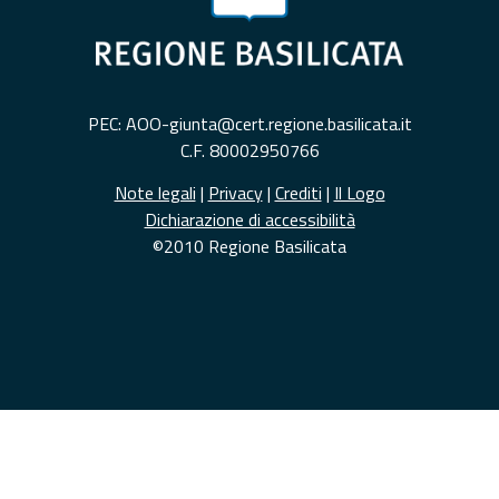
PEC: AOO-giunta@cert.regione.basilicata.it
C.F. 80002950766
Note legali
|
Privacy
|
Crediti
|
Il Logo
Dichiarazione di accessibilità
©2010 Regione Basilicata