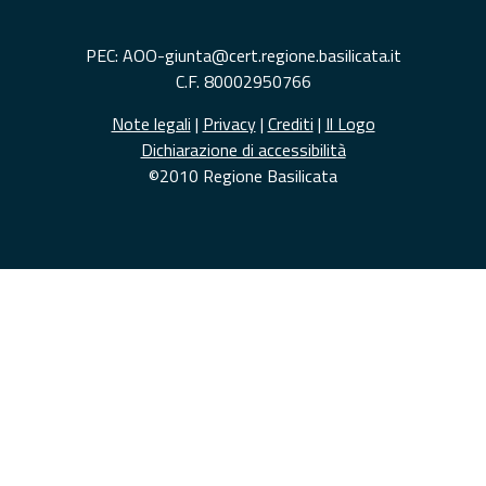
PEC: AOO-giunta@cert.regione.basilicata.it
C.F. 80002950766
Note legali
|
Privacy
|
Crediti
|
Il Logo
Dichiarazione di accessibilità
©2010 Regione Basilicata