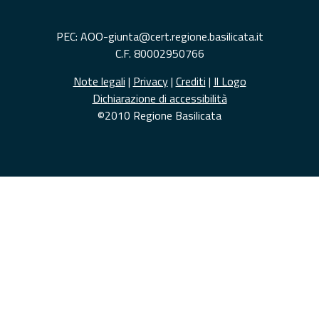
PEC: AOO-giunta@cert.regione.basilicata.it
C.F. 80002950766
Note legali
|
Privacy
|
Crediti
|
Il Logo
Dichiarazione di accessibilità
©2010 Regione Basilicata