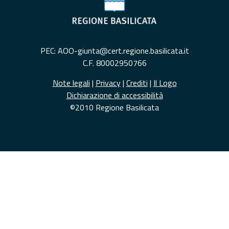
PEC: AOO-giunta@cert.regione.basilicata.it
C.F. 80002950766
Note legali
|
Privacy
|
Crediti
|
Il Logo
Dichiarazione di accessibilità
©2010 Regione Basilicata