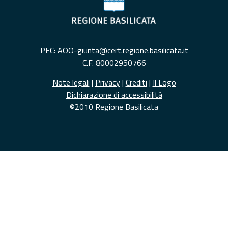
PEC: AOO-giunta@cert.regione.basilicata.it
C.F. 80002950766
Note legali
|
Privacy
|
Crediti
|
Il Logo
Dichiarazione di accessibilità
©2010 Regione Basilicata