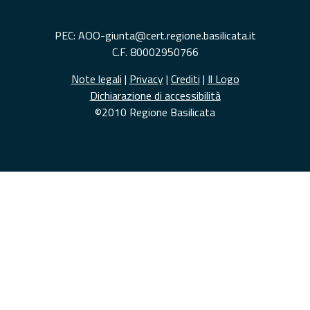
PEC: AOO-giunta@cert.regione.basilicata.it
C.F. 80002950766
Note legali
|
Privacy
|
Crediti
|
Il Logo
Dichiarazione di accessibilità
©2010 Regione Basilicata