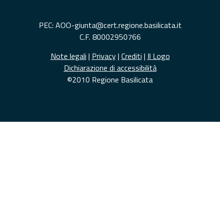
PEC: AOO-giunta@cert.regione.basilicata.it
C.F. 80002950766
Note legali
|
Privacy
|
Crediti
|
Il Logo
Dichiarazione di accessibilità
©2010 Regione Basilicata