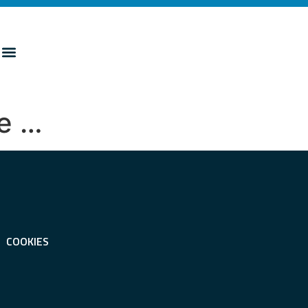
 e …
COOKIES