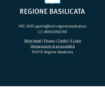
PEC: AOO-giunta@cert.regione.basilicata.it
C.F. 80002950766
Note legali
|
Privacy
|
Crediti
|
Il Logo
Dichiarazione di accessibilità
©2010 Regione Basilicata