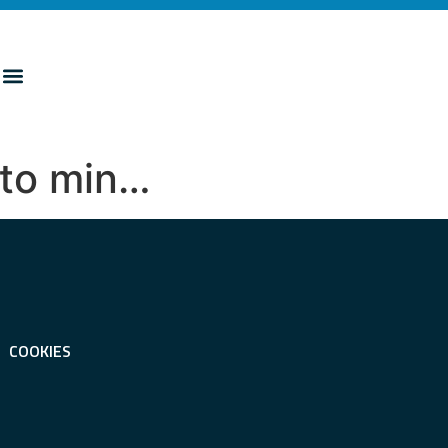
ito min…
COOKIES