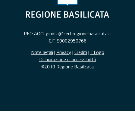
PEC: AOO-giunta@cert.regione.basilicata.it
C.F. 80002950766
Note legali
|
Privacy
|
Crediti
|
Il Logo
Dichiarazione di accessibilità
©2010 Regione Basilicata