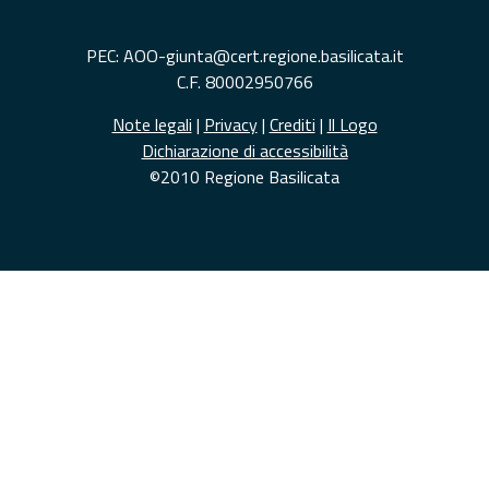
PEC: AOO-giunta@cert.regione.basilicata.it
C.F. 80002950766
Note legali
|
Privacy
|
Crediti
|
Il Logo
Dichiarazione di accessibilità
©2010 Regione Basilicata