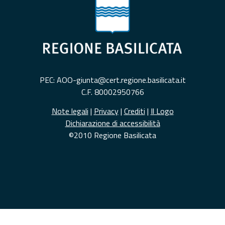
PEC: AOO-giunta@cert.regione.basilicata.it
C.F. 80002950766
Note legali
|
Privacy
|
Crediti
|
Il Logo
Dichiarazione di accessibilità
©2010 Regione Basilicata