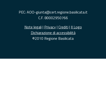
PEC: AOO-giunta@cert.regione.basilicata.it
C.F. 80002950766
Note legali
|
Privacy
|
Crediti
|
Il Logo
Dichiarazione di accessibilità
©2010 Regione Basilicata