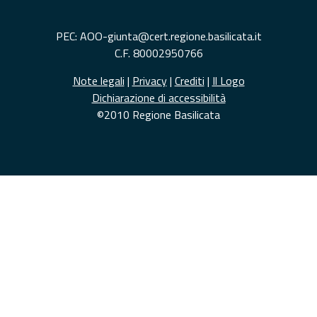
PEC: AOO-giunta@cert.regione.basilicata.it
C.F. 80002950766
Note legali
|
Privacy
|
Crediti
|
Il Logo
Dichiarazione di accessibilità
©2010 Regione Basilicata