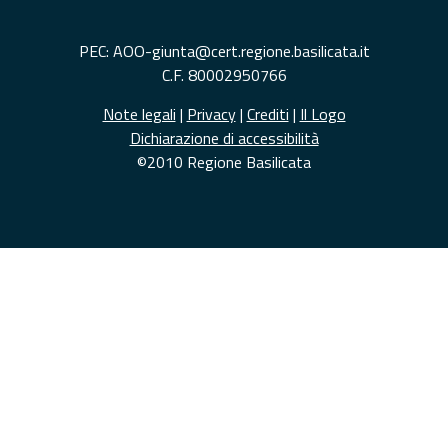
PEC: AOO-giunta@cert.regione.basilicata.it
C.F. 80002950766
Note legali
|
Privacy
|
Crediti
|
Il Logo
Dichiarazione di accessibilità
©2010 Regione Basilicata