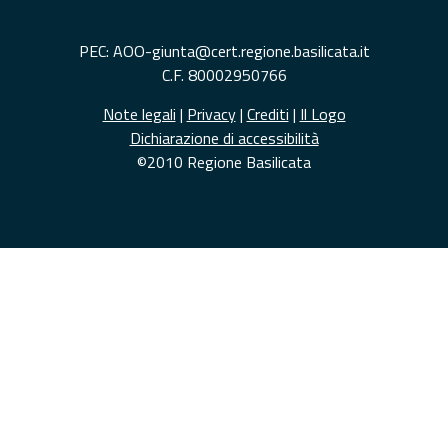
PEC: AOO-giunta@cert.regione.basilicata.it
C.F. 80002950766
Note legali
|
Privacy
|
Crediti
|
Il Logo
Dichiarazione di accessibilità
©2010 Regione Basilicata