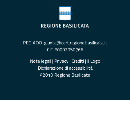
PEC: AOO-giunta@cert.regione.basilicata.it
C.F. 80002950766
Note legali
|
Privacy
|
Crediti
|
Il Logo
Dichiarazione di accessibilità
©2010 Regione Basilicata