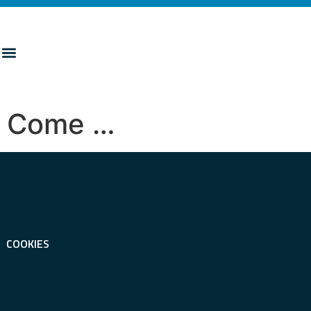
a. Come …
COOKIES