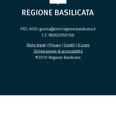
PEC: AOO-giunta@cert.regione.basilicata.it
C.F. 80002950766
Note legali
|
Privacy
|
Crediti
|
Il Logo
Dichiarazione di accessibilità
©2010 Regione Basilicata