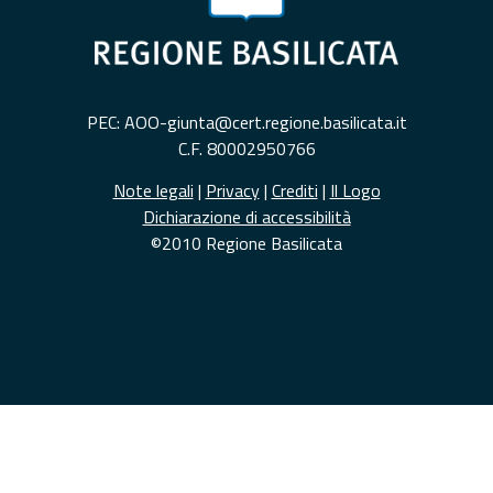
PEC: AOO-giunta@cert.regione.basilicata.it
C.F. 80002950766
Note legali
|
Privacy
|
Crediti
|
Il Logo
Dichiarazione di accessibilità
©2010 Regione Basilicata