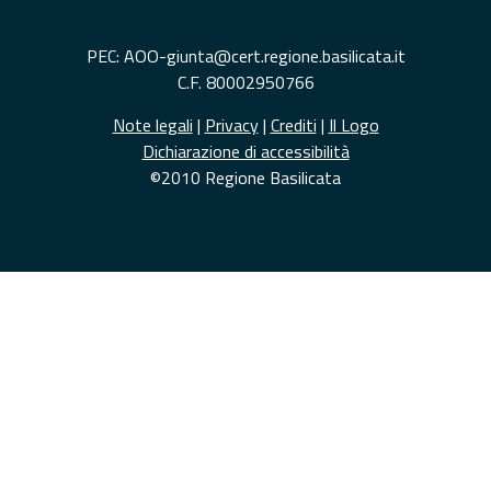
PEC: AOO-giunta@cert.regione.basilicata.it
C.F. 80002950766
Note legali
|
Privacy
|
Crediti
|
Il Logo
Dichiarazione di accessibilità
©2010 Regione Basilicata