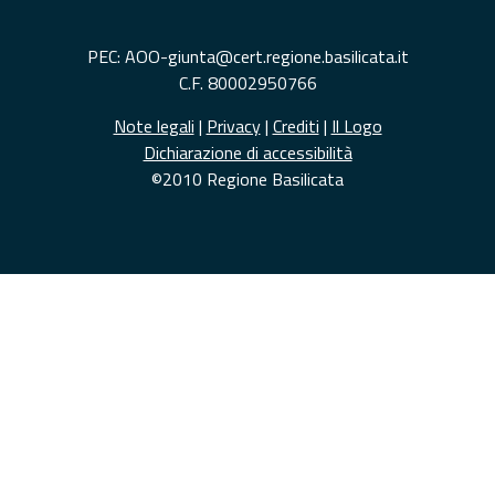
PEC: AOO-giunta@cert.regione.basilicata.it
C.F. 80002950766
Note legali
|
Privacy
|
Crediti
|
Il Logo
Dichiarazione di accessibilità
©2010 Regione Basilicata