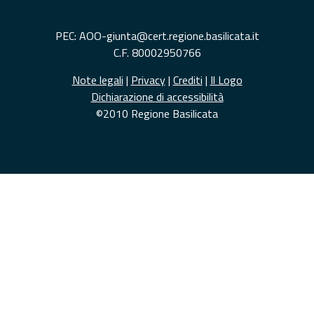
PEC: AOO-giunta@cert.regione.basilicata.it
C.F. 80002950766
Note legali
|
Privacy
|
Crediti
|
Il Logo
Dichiarazione di accessibilità
©2010 Regione Basilicata