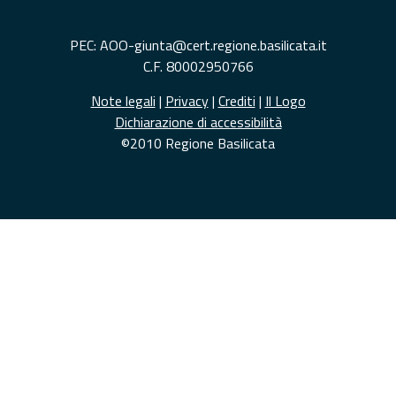
PEC: AOO-giunta@cert.regione.basilicata.it
C.F. 80002950766
Note legali
|
Privacy
|
Crediti
|
Il Logo
Dichiarazione di accessibilità
©2010 Regione Basilicata