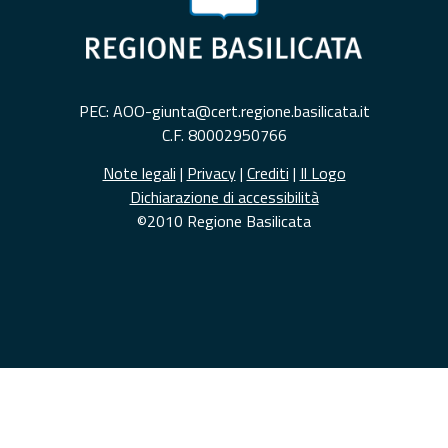
PEC: AOO-giunta@cert.regione.basilicata.it
C.F. 80002950766
Note legali
|
Privacy
|
Crediti
|
Il Logo
Dichiarazione di accessibilità
©2010 Regione Basilicata