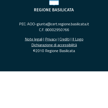
PEC: AOO-giunta@cert.regione.basilicata.it
C.F. 80002950766
Note legali
|
Privacy
|
Crediti
|
Il Logo
Dichiarazione di accessibilità
©2010 Regione Basilicata