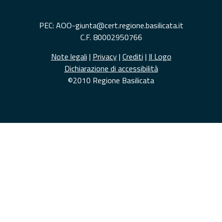
PEC: AOO-giunta@cert.regione.basilicata.it
C.F. 80002950766
Note legali
|
Privacy
|
Crediti
|
Il Logo
Dichiarazione di accessibilità
©2010 Regione Basilicata