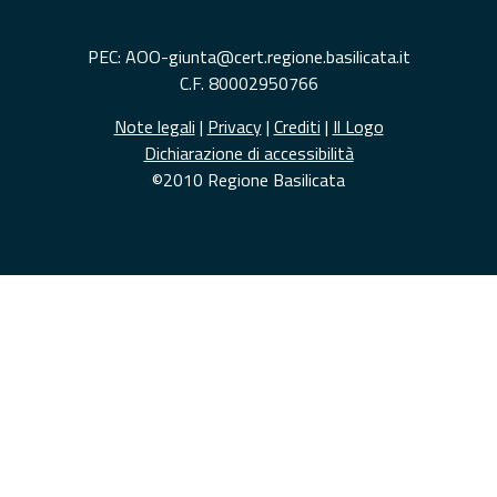
PEC: AOO-giunta@cert.regione.basilicata.it
C.F. 80002950766
Note legali
|
Privacy
|
Crediti
|
Il Logo
Dichiarazione di accessibilità
©2010 Regione Basilicata