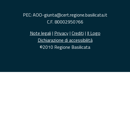
PEC: AOO-giunta@cert.regione.basilicata.it
C.F. 80002950766
Note legali
|
Privacy
|
Crediti
|
Il Logo
Dichiarazione di accessibilità
©2010 Regione Basilicata