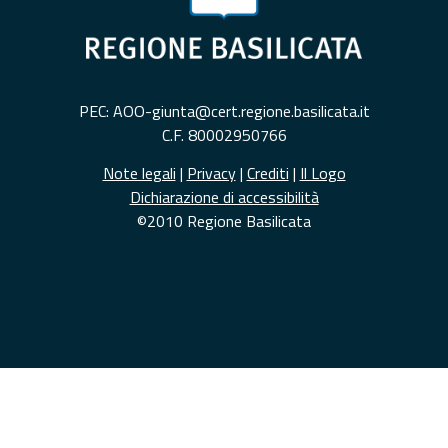
PEC: AOO-giunta@cert.regione.basilicata.it
C.F. 80002950766
Note legali
|
Privacy
|
Crediti
|
Il Logo
Dichiarazione di accessibilità
©2010 Regione Basilicata