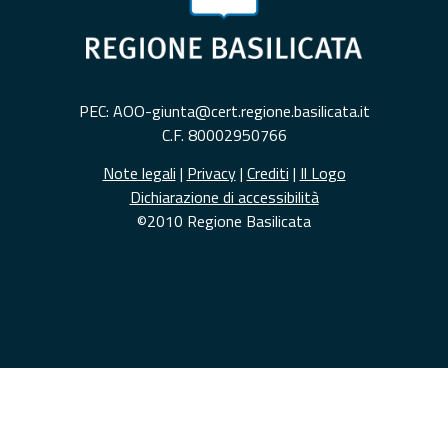
PEC: AOO-giunta@cert.regione.basilicata.it
C.F. 80002950766
Note legali
|
Privacy
|
Crediti
|
Il Logo
Dichiarazione di accessibilità
©2010 Regione Basilicata