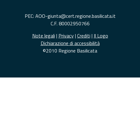
PEC: AOO-giunta@cert.regione.basilicata.it
C.F. 80002950766
Note legali
|
Privacy
|
Crediti
|
Il Logo
Dichiarazione di accessibilità
©2010 Regione Basilicata