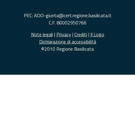
PEC: AOO-giunta@cert.regione.basilicata.it
C.F. 80002950766
Note legali
|
Privacy
|
Crediti
|
Il Logo
Dichiarazione di accessibilità
©2010 Regione Basilicata