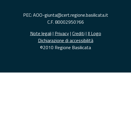
PEC: AOO-giunta@cert.regione.basilicata.it
C.F. 80002950766
Note legali
|
Privacy
|
Crediti
|
Il Logo
Dichiarazione di accessibilità
©2010 Regione Basilicata