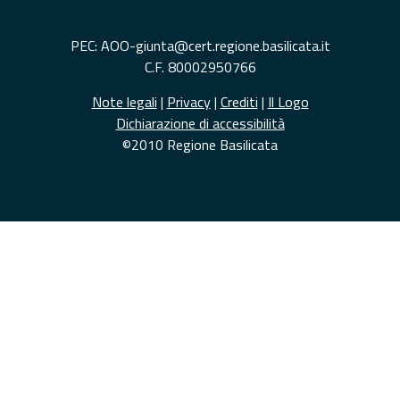
PEC: AOO-giunta@cert.regione.basilicata.it
C.F. 80002950766
Note legali
|
Privacy
|
Crediti
|
Il Logo
Dichiarazione di accessibilità
©2010 Regione Basilicata