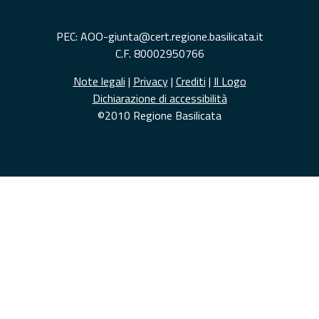
PEC: AOO-giunta@cert.regione.basilicata.it
C.F. 80002950766
Note legali
|
Privacy
|
Crediti
|
Il Logo
Dichiarazione di accessibilità
©2010 Regione Basilicata