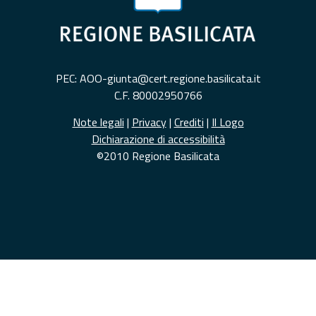
PEC: AOO-giunta@cert.regione.basilicata.it
C.F. 80002950766
Note legali
|
Privacy
|
Crediti
|
Il Logo
Dichiarazione di accessibilità
©2010 Regione Basilicata