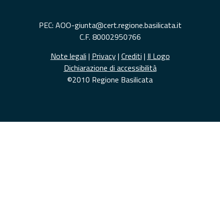
PEC: AOO-giunta@cert.regione.basilicata.it
C.F. 80002950766
Note legali
|
Privacy
|
Crediti
|
Il Logo
Dichiarazione di accessibilità
©2010 Regione Basilicata