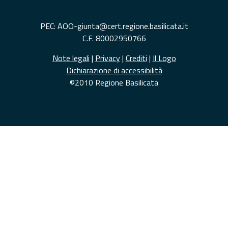
PEC: AOO-giunta@cert.regione.basilicata.it
C.F. 80002950766
Note legali
|
Privacy
|
Crediti
|
Il Logo
Dichiarazione di accessibilità
©2010 Regione Basilicata