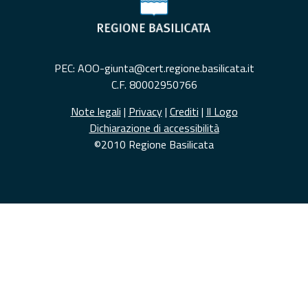
PEC: AOO-giunta@cert.regione.basilicata.it
C.F. 80002950766
Note legali
|
Privacy
|
Crediti
|
Il Logo
Dichiarazione di accessibilità
©2010 Regione Basilicata