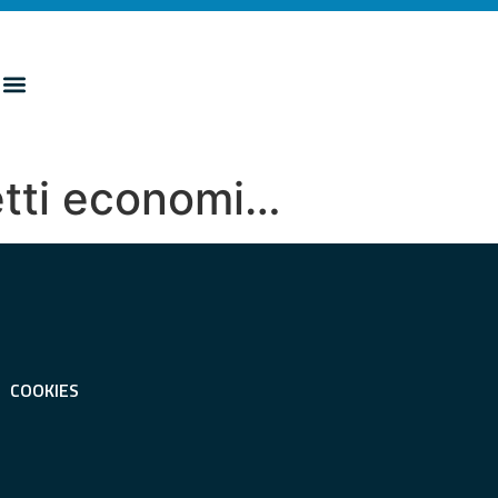
etti economi…
COOKIES