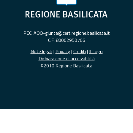
PEC: AOO-giunta@cert.regione.basilicata.it
C.F. 80002950766
Note legali
|
Privacy
|
Crediti
|
Il Logo
Dichiarazione di accessibilità
©2010 Regione Basilicata