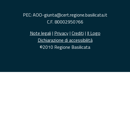
PEC: AOO-giunta@cert.regione.basilicata.it
C.F. 80002950766
Note legali
|
Privacy
|
Crediti
|
Il Logo
Dichiarazione di accessibilità
©2010 Regione Basilicata