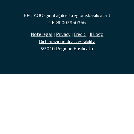
PEC: AOO-giunta@cert.regione.basilicata.it
C.F. 80002950766
Note legali
|
Privacy
|
Crediti
|
Il Logo
Dichiarazione di accessibilità
©2010 Regione Basilicata