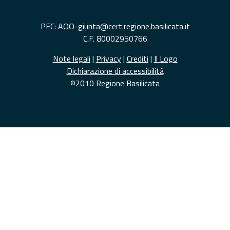
PEC: AOO-giunta@cert.regione.basilicata.it
C.F. 80002950766
Note legali
|
Privacy
|
Crediti
|
Il Logo
Dichiarazione di accessibilità
©2010 Regione Basilicata