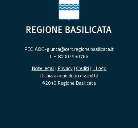
PEC: AOO-giunta@cert.regione.basilicata.it
C.F. 80002950766
Note legali
|
Privacy
|
Crediti
|
Il Logo
Dichiarazione di accessibilità
©2010 Regione Basilicata