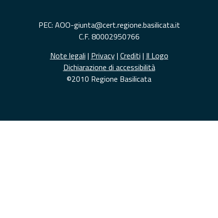
PEC: AOO-giunta@cert.regione.basilicata.it
C.F. 80002950766
Note legali
|
Privacy
|
Crediti
|
Il Logo
Dichiarazione di accessibilità
©2010 Regione Basilicata