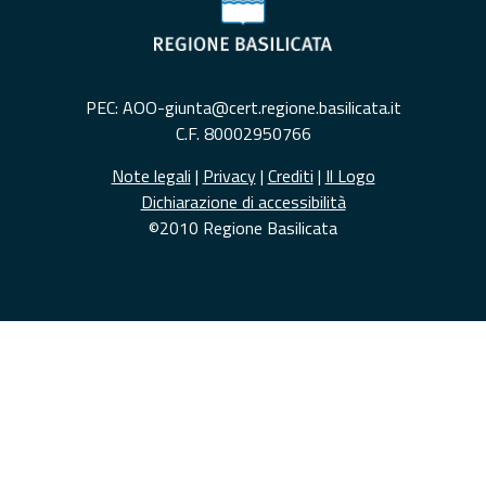
PEC: AOO-giunta@cert.regione.basilicata.it
C.F. 80002950766
Note legali
|
Privacy
|
Crediti
|
Il Logo
Dichiarazione di accessibilità
©2010 Regione Basilicata